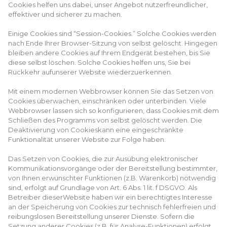
Cookies helfen uns dabei, unser Angebot nutzerfreundlicher,
effektiver und sicherer zu machen.
Einige Cookies sind “Session-Cookies.” Solche Cookies werden
nach Ende Ihrer Browser-Sitzung von selbst gelöscht. Hingegen
bleiben andere Cookies auf Ihrem Endgerät bestehen, bis Sie
diese selbst löschen. Solche Cookies helfen uns, Sie bei
Rückkehr aufunserer Website wiederzuerkennen.
Mit einem modernen Webbrowser können Sie das Setzen von
Cookies überwachen, einschränken oder unterbinden. Viele
Webbrowser lassen sich so konfigurieren, dass Cookies mit dem
Schließen des Programms von selbst gelöscht werden. Die
Deaktivierung von Cookieskann eine eingeschränkte
Funktionalität unserer Website zur Folge haben.
Das Setzen von Cookies, die zur Ausübung elektronischer
Kommunikationsvorgänge oder der Bereitstellung bestimmter,
von Ihnen erwünschter Funktionen (z.B. Warenkorb) notwendig
sind, erfolgt auf Grundlage von Art. 6 Abs. 1 lit. f DSGVO. Als
Betreiber dieserWebsite haben wir ein berechtigtes Interesse
an der Speicherung von Cookies zur technisch fehlerfreien und
reibungslosen Bereitstellung unserer Dienste. Sofern die
Setzung anderer Cookies (z.B. für Analyse-Funktionen) erfolgt,