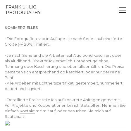
FRANK UHLIG | PHOTOGRAPHY
FRANK UHLIG
PHOTOGRAPHY
KOMMERZIELLES
• Die Fotografien sind in Auflage - je nach Serie - auf eine feste
Größe (+/- 20%) limitiert.
• Je nach Serie sind die Arbeiten auf Aludibond kaschiert oder
als Aludibond-Direktdruck erhätlich. Fotoabzüge ohne
Rahmung oder Kaschierung sind ebenfalls erhältlich. Die Preise
gestalten sich entsprechend ob kaschiert, oder nur der reine
Print.
• Alle Arbeiten mit Echtheitszertifikat: gestempelt, nummeriert,
datiert und signiert.
• Detaillierte Preise teile ich auf konkrete Anfragen gerne mit.
Für Projekte und Kooperationen bin ich stets offen. Nehmen Sie
einfach
Kontakt
mit mir auf, oder besuchen Sie mich auf
Saatchiart