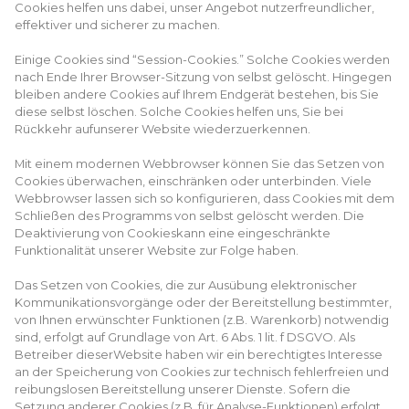
Cookies helfen uns dabei, unser Angebot nutzerfreundlicher,
effektiver und sicherer zu machen.
Einige Cookies sind “Session-Cookies.” Solche Cookies werden
nach Ende Ihrer Browser-Sitzung von selbst gelöscht. Hingegen
bleiben andere Cookies auf Ihrem Endgerät bestehen, bis Sie
diese selbst löschen. Solche Cookies helfen uns, Sie bei
Rückkehr aufunserer Website wiederzuerkennen.
Mit einem modernen Webbrowser können Sie das Setzen von
Cookies überwachen, einschränken oder unterbinden. Viele
Webbrowser lassen sich so konfigurieren, dass Cookies mit dem
Schließen des Programms von selbst gelöscht werden. Die
Deaktivierung von Cookieskann eine eingeschränkte
Funktionalität unserer Website zur Folge haben.
Das Setzen von Cookies, die zur Ausübung elektronischer
Kommunikationsvorgänge oder der Bereitstellung bestimmter,
von Ihnen erwünschter Funktionen (z.B. Warenkorb) notwendig
sind, erfolgt auf Grundlage von Art. 6 Abs. 1 lit. f DSGVO. Als
Betreiber dieserWebsite haben wir ein berechtigtes Interesse
an der Speicherung von Cookies zur technisch fehlerfreien und
reibungslosen Bereitstellung unserer Dienste. Sofern die
Setzung anderer Cookies (z.B. für Analyse-Funktionen) erfolgt,